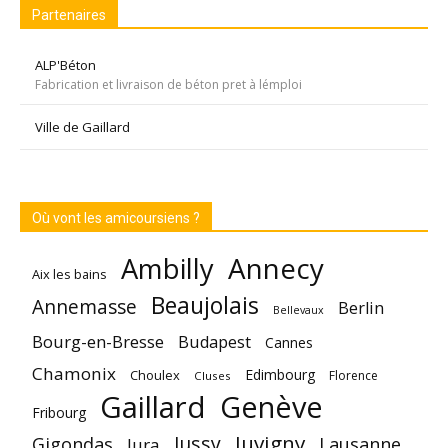
Partenaires
ALP'Béton
Fabrication et livraison de béton pret à lémploi
Ville de Gaillard
Où vont les amicoursiens ?
Annecy
Ambilly
Aix les bains
Beaujolais
Annemasse
Berlin
Bellevaux
Bourg-en-Bresse
Budapest
Cannes
Chamonix
Edimbourg
Choulex
Florence
Cluses
Gaillard
Genève
Fribourg
Juvigny
Jussy
Gigondas
Lausanne
Jura