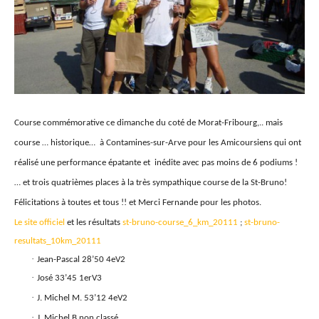
Course commémorative ce dimanche du coté de Morat-Fribourg,.. mais
course … historique… à Contamines-sur-Arve pour les Amicoursiens qui ont
réalisé une performance épatante et inédite avec pas moins de 6 podiums !
… et trois quatrièmes places à la tr
ès sympathique course de la
St-Bruno!
Félicitations à toutes et tous !!
et Merci Fernande pour les photos.
Le site officiel
et les résultats
st-bruno-course_6_km_20111
;
st-bruno-
resultats_10km_20111
·
Jean-Pascal
28’50 4eV2
·
José
33’45 1erV3
·
J. Michel M. 53’12 4eV2
·
J. Michel B non classé