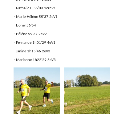
·
Nathalie L. 55’03
1ereV1
·
Marie-Hélène 55’37 2eV1
·
Lionel 56’54
·
Hélène 59’37 2eV2
·
Fernande 1h01’29 4eV1
·
Janine 1h15’46
2eV3
·
Marianne 1h22’29
3eV3