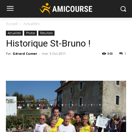
Accueil
Actualités
Actualités
Photos
Résultats
Historique St-Bruno !
Par
Gérard Cumer
-
mer 5 Oct 2011
848
1