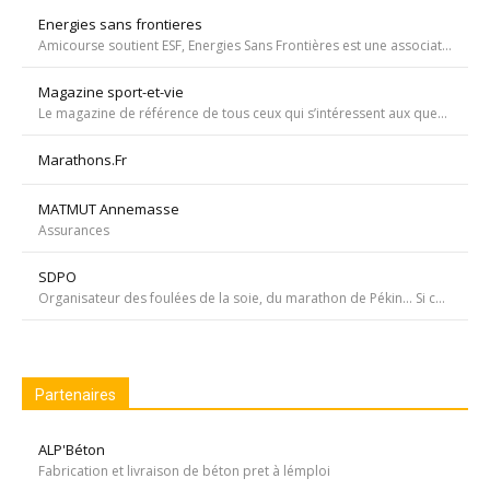
Energies sans frontieres
Amicourse soutient ESF, Energies Sans Frontières est une association ayant pour objet l'aide au développement des pays les plus pauvres en favorisant l'accès à l'eau et à l'électricité
Magazine sport-et-vie
Le magazine de référence de tous ceux qui s’intéressent aux questions d’entraînement, de nutrition, de dopage, de physiologie, de psychologie et de médecine du sport.
Marathons.Fr
MATMUT Annemasse
Assurances
SDPO
Organisateur des foulées de la soie, du marathon de Pékin... Si courir était notre seul but, nous passerions à côté de moments inoubliables ». Depuis 1996 SDPOrganisation, spécialiste de la course aventure à vocation sportive et culturelle
Partenaires
ALP'Béton
Fabrication et livraison de béton pret à lémploi