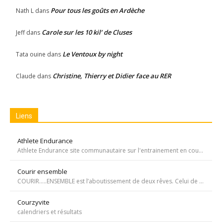
Pour tous les goûts en Ardèche
Nath L
dans
Carole sur les 10 kil’ de Cluses
Jeff
dans
Le Ventoux by night
Tata ouine
dans
Christine, Thierry et Didier face au RER
Claude
dans
Liens
Athlete Endurance
Athlete Endurance site communautaire sur l'entrainement en course à pied
Courir ensemble
COURIR…..ENSEMBLE est l’aboutissement de deux rêves. Celui de Tiffany qui, malgré une tumeur à la jambe voulait participer à la course de l’Escalade et celui de Carole, animatrice bénévole de l’atelier de bricolage du service d’oncopédiatrie de l’Hôpital
Courzyvite
calendriers et résultats