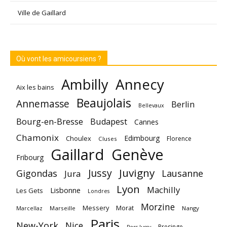
Ville de Gaillard
Où vont les amicoursiens ?
Annecy
Ambilly
Aix les bains
Beaujolais
Annemasse
Berlin
Bellevaux
Bourg-en-Bresse
Budapest
Cannes
Chamonix
Edimbourg
Choulex
Florence
Cluses
Gaillard
Genève
Fribourg
Juvigny
Jussy
Gigondas
Lausanne
Jura
Lyon
Machilly
Lisbonne
Les Gets
Londres
Morzine
Messery
Morat
Marseille
Nangy
Marcellaz
Paris
New-York
Nice
Presinge