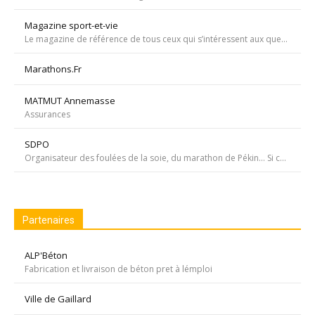
Magazine sport-et-vie
Le magazine de référence de tous ceux qui s’intéressent aux questions d’entraînement, de nutrition, de dopage, de physiologie, de psychologie et de médecine du sport.
Marathons.Fr
MATMUT Annemasse
Assurances
SDPO
Organisateur des foulées de la soie, du marathon de Pékin... Si courir était notre seul but, nous passerions à côté de moments inoubliables ». Depuis 1996 SDPOrganisation, spécialiste de la course aventure à vocation sportive et culturelle
Partenaires
ALP'Béton
Fabrication et livraison de béton pret à lémploi
Ville de Gaillard