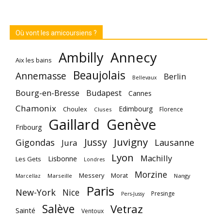
Où vont les amicoursiens ?
Annecy
Ambilly
Aix les bains
Beaujolais
Annemasse
Berlin
Bellevaux
Bourg-en-Bresse
Budapest
Cannes
Chamonix
Edimbourg
Choulex
Florence
Cluses
Gaillard
Genève
Fribourg
Juvigny
Jussy
Gigondas
Lausanne
Jura
Lyon
Machilly
Lisbonne
Les Gets
Londres
Morzine
Messery
Morat
Marseille
Nangy
Marcellaz
Paris
New-York
Nice
Presinge
Pers-Jussy
Salève
Vetraz
Sainté
Ventoux