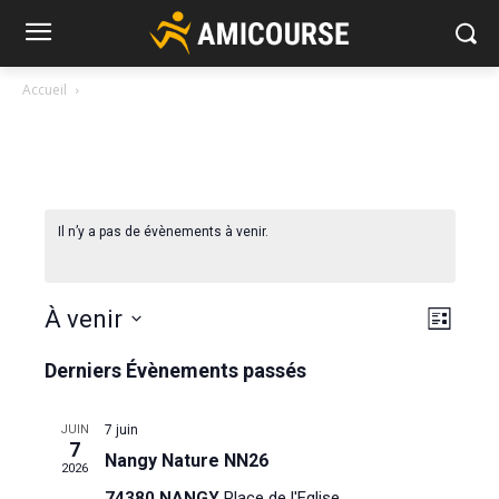
Accueil
Il n’y a pas de évènements à venir.
Navig
À venir
Navig
Liste
de
Sélectionnez
par
Derniers Évènements passés
une
vues
consu
date.
Évèn
JUIN
7 juin
7
Nangy Nature NN26
2026
74380 NANGY
Place de l'Eglise