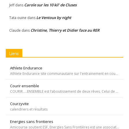
Carole sur les 10 kil’ de Cluses
Jeff
dans
Le Ventoux by night
Tata ouine
dans
Christine, Thierry et Didier face au RER
Claude
dans
Liens
Athlete Endurance
Athlete Endurance site communautaire sur l'entrainement en course à pied
Courir ensemble
COURIR…..ENSEMBLE est l’aboutissement de deux rêves. Celui de Tiffany qui, malgré une tumeur à la jambe voulait participer à la course de l’Escalade et celui de Carole, animatrice bénévole de l’atelier de bricolage du service d’oncopédiatrie de l’Hôpital
Courzyvite
calendriers et résultats
Energies sans frontieres
Amicourse soutient ESF, Energies Sans Frontières est une association ayant pour objet l'aide au développement des pays les plus pauvres en favorisant l'accès à l'eau et à l'électricité