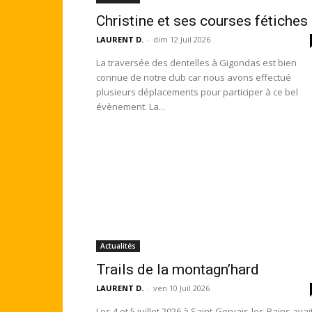
Christine et ses courses fétiches
LAURENT D.
-
dim 12 Juil 2026
La traversée des dentelles à Gigondas est bien
connue de notre club car nous avons effectué
plusieurs déplacements pour participer à ce bel
évènement. La...
Actualités
Trails de la montagn’hard
LAURENT D.
-
ven 10 Juil 2026
Les 4 et 5 juillet 2026 à Saint-Gervais-les-Bains avai