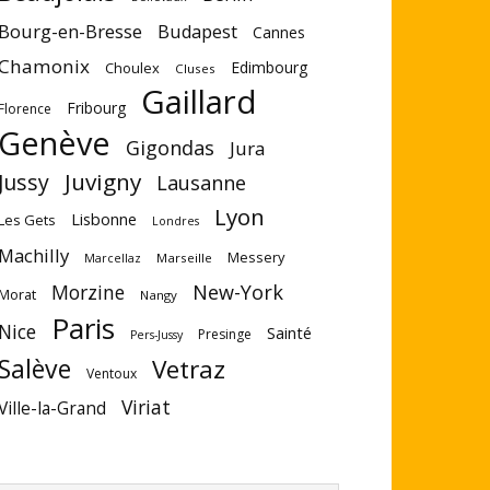
Bourg-en-Bresse
Budapest
Cannes
Chamonix
Edimbourg
Choulex
Cluses
Gaillard
Fribourg
Florence
Genève
Gigondas
Jura
Juvigny
Jussy
Lausanne
Lyon
Lisbonne
Les Gets
Londres
Machilly
Messery
Marseille
Marcellaz
Morzine
New-York
Morat
Nangy
Paris
Nice
Sainté
Presinge
Pers-Jussy
Salève
Vetraz
Ventoux
Viriat
Ville-la-Grand