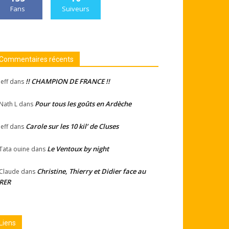
Fans
Suiveurs
Commentaires récents
!! CHAMPION DE FRANCE !!
Jeff
dans
Pour tous les goûts en Ardèche
Nath L
dans
Carole sur les 10 kil’ de Cluses
Jeff
dans
Le Ventoux by night
Tata ouine
dans
Christine, Thierry et Didier face au
Claude
dans
RER
Liens