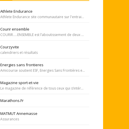
Athlete Endurance
Athlete Endurance site communautaire sur l'entrainement en course à pied
Courir ensemble
COURIR…..ENSEMBLE est l’aboutissement de deux rêves. Celui de Tiffany qui, malgré une tumeur à la jambe voulait participer à la course de l’Escalade et celui de Carole, animatrice bénévole de l’atelier de bricolage du service d’oncopédiatrie de l’Hôpital
Courzyvite
calendriers et résultats
Energies sans frontieres
Amicourse soutient ESF, Energies Sans Frontières est une association ayant pour objet l'aide au développement des pays les plus pauvres en favorisant l'accès à l'eau et à l'électricité
Magazine sport-et-vie
Le magazine de référence de tous ceux qui s’intéressent aux questions d’entraînement, de nutrition, de dopage, de physiologie, de psychologie et de médecine du sport.
Marathons.Fr
MATMUT Annemasse
Assurances