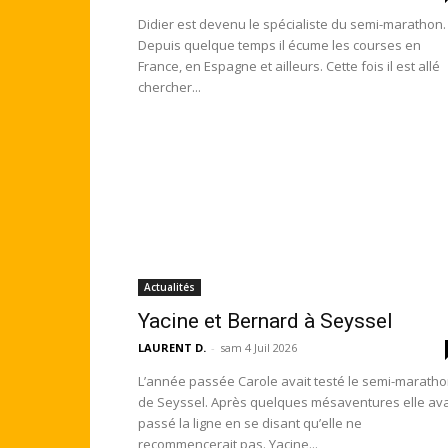
Didier est devenu le spécialiste du semi-marathon.
Depuis quelque temps il écume les courses en
France, en Espagne et ailleurs. Cette fois il est allé
chercher...
Actualités
Yacine et Bernard à Seyssel
LAURENT D.
-
sam 4 Juil 2026
L’année passée Carole avait testé le semi-marath
de Seyssel. Après quelques mésaventures elle ava
passé la ligne en se disant qu’elle ne
recommencerait pas. Yacine...