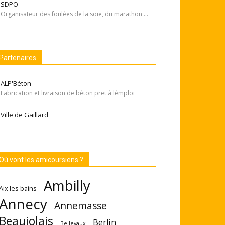
SDPO
Organisateur des foulées de la soie, du marathon de Pékin... Si courir était notre seul but, nous passerions à côté de moments inoubliables ». Depuis 1996 SDPOrganisation, spécialiste de la course aventure à vocation sportive et culturelle
Partenaires
ALP'Béton
Fabrication et livraison de béton pret à lémploi
Ville de Gaillard
Où vont les amicoursiens ?
Ambilly
Aix les bains
Annecy
Annemasse
Beaujolais
Berlin
Bellevaux