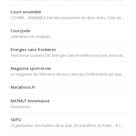
Courir ensemble
COURIR…..ENSEMBLE est l’aboutissement de deux rêves. Celui de Tiffany qui, malgré une tumeur à la jambe voulait participer à la course de l’Escalade et celui de Carole, animatrice bénévole de l’atelier de bricolage du service d’oncopédiatrie de l’Hôpital
Courzyvite
calendriers et résultats
Energies sans frontieres
Amicourse soutient ESF, Energies Sans Frontières est une association ayant pour objet l'aide au développement des pays les plus pauvres en favorisant l'accès à l'eau et à l'électricité
Magazine sport-et-vie
Le magazine de référence de tous ceux qui s’intéressent aux questions d’entraînement, de nutrition, de dopage, de physiologie, de psychologie et de médecine du sport.
Marathons.Fr
MATMUT Annemasse
Assurances
SDPO
Organisateur des foulées de la soie, du marathon de Pékin... Si courir était notre seul but, nous passerions à côté de moments inoubliables ». Depuis 1996 SDPOrganisation, spécialiste de la course aventure à vocation sportive et culturelle