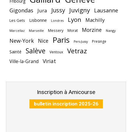
Fribourg
Juvigny
Jussy
Gigondas
Lausanne
Jura
Lyon
Machilly
Lisbonne
Les Gets
Londres
Morzine
Messery
Morat
Marseille
Nangy
Marcellaz
Paris
New-York
Nice
Presinge
Pers-Jussy
Salève
Vetraz
Sainté
Ventoux
Viriat
Ville-la-Grand
Inscription à Amicourse
bulletin inscription 2025-26