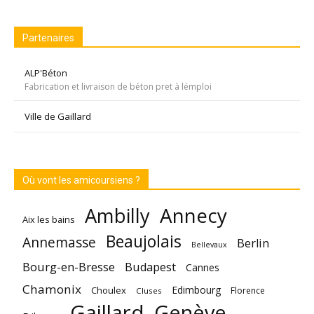
Partenaires
ALP'Béton
Fabrication et livraison de béton pret à lémploi
Ville de Gaillard
Où vont les amicoursiens ?
Annecy
Ambilly
Aix les bains
Beaujolais
Annemasse
Berlin
Bellevaux
Bourg-en-Bresse
Budapest
Cannes
Chamonix
Edimbourg
Choulex
Florence
Cluses
Gaillard
Genève