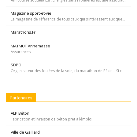
Amicourse soutient ESF, Energies Sans Frontières est une association ayant pour objet l'aide au développement des pays les plus pauvres en favorisant l'accès à l'eau et à l'électricité
Magazine sport-et-vie
Le magazine de référence de tous ceux qui s’intéressent aux questions d’entraînement, de nutrition, de dopage, de physiologie, de psychologie et de médecine du sport.
Marathons.Fr
MATMUT Annemasse
Assurances
SDPO
Organisateur des foulées de la soie, du marathon de Pékin... Si courir était notre seul but, nous passerions à côté de moments inoubliables ». Depuis 1996 SDPOrganisation, spécialiste de la course aventure à vocation sportive et culturelle
Partenaires
ALP'Béton
Fabrication et livraison de béton pret à lémploi
Ville de Gaillard