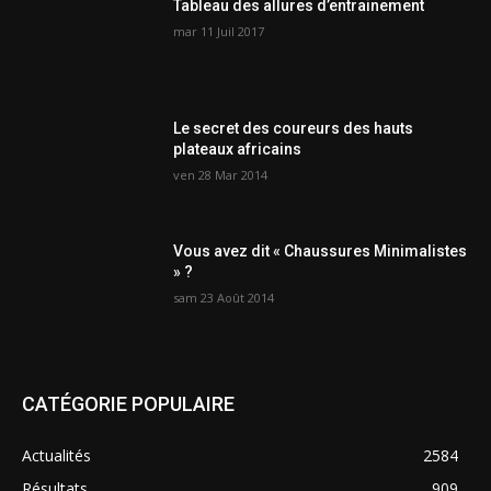
Tableau des allures d’entrainement
mar 11 Juil 2017
Le secret des coureurs des hauts
plateaux africains
ven 28 Mar 2014
Vous avez dit « Chaussures Minimalistes
» ?
sam 23 Août 2014
CATÉGORIE POPULAIRE
Actualités
2584
Résultats
909