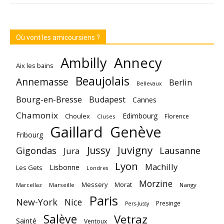
Où vont les amicoursiens ?
Annecy
Ambilly
Aix les bains
Beaujolais
Annemasse
Berlin
Bellevaux
Bourg-en-Bresse
Budapest
Cannes
Chamonix
Edimbourg
Choulex
Florence
Cluses
Gaillard
Genève
Fribourg
Juvigny
Jussy
Gigondas
Lausanne
Jura
Lyon
Machilly
Lisbonne
Les Gets
Londres
Morzine
Messery
Morat
Marseille
Nangy
Marcellaz
Paris
New-York
Nice
Presinge
Pers-Jussy
Salève
Vetraz
Sainté
Ventoux