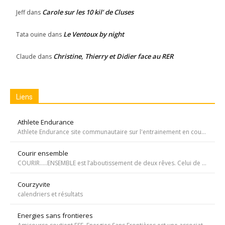
Carole sur les 10 kil’ de Cluses
Jeff
dans
Le Ventoux by night
Tata ouine
dans
Christine, Thierry et Didier face au RER
Claude
dans
Liens
Athlete Endurance
Athlete Endurance site communautaire sur l'entrainement en course à pied
Courir ensemble
COURIR…..ENSEMBLE est l’aboutissement de deux rêves. Celui de Tiffany qui, malgré une tumeur à la jambe voulait participer à la course de l’Escalade et celui de Carole, animatrice bénévole de l’atelier de bricolage du service d’oncopédiatrie de l’Hôpital
Courzyvite
calendriers et résultats
Energies sans frontieres