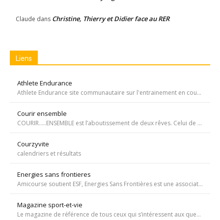
Christine, Thierry et Didier face au RER
Claude
dans
Liens
Athlete Endurance
Athlete Endurance site communautaire sur l'entrainement en course à pied
Courir ensemble
COURIR…..ENSEMBLE est l’aboutissement de deux rêves. Celui de Tiffany qui, malgré une tumeur à la jambe voulait participer à la course de l’Escalade et celui de Carole, animatrice bénévole de l’atelier de bricolage du service d’oncopédiatrie de l’Hôpital
Courzyvite
calendriers et résultats
Energies sans frontieres
Amicourse soutient ESF, Energies Sans Frontières est une association ayant pour objet l'aide au développement des pays les plus pauvres en favorisant l'accès à l'eau et à l'électricité
Magazine sport-et-vie
Le magazine de référence de tous ceux qui s’intéressent aux questions d’entraînement, de nutrition, de dopage, de physiologie, de psychologie et de médecine du sport.