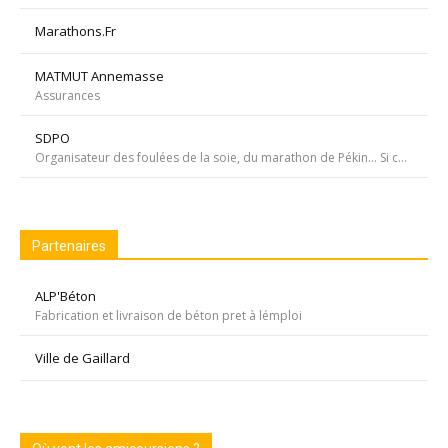
Marathons.Fr
MATMUT Annemasse
Assurances
SDPO
Organisateur des foulées de la soie, du marathon de Pékin... Si courir était notre seul but, nous passerions à côté de moments inoubliables ». Depuis 1996 SDPOrganisation, spécialiste de la course aventure à vocation sportive et culturelle
Partenaires
ALP'Béton
Fabrication et livraison de béton pret à lémploi
Ville de Gaillard