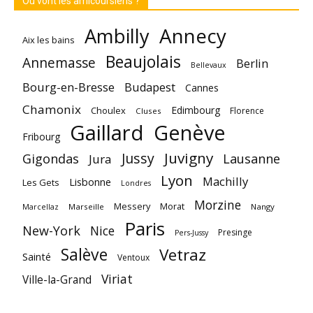
Où vont les amicoursiens ?
Annecy
Ambilly
Aix les bains
Beaujolais
Annemasse
Berlin
Bellevaux
Bourg-en-Bresse
Budapest
Cannes
Chamonix
Edimbourg
Choulex
Florence
Cluses
Gaillard
Genève
Fribourg
Juvigny
Jussy
Gigondas
Lausanne
Jura
Lyon
Machilly
Lisbonne
Les Gets
Londres
Morzine
Messery
Morat
Marseille
Nangy
Marcellaz
Paris
New-York
Nice
Presinge
Pers-Jussy
Salève
Vetraz
Sainté
Ventoux
Viriat
Ville-la-Grand