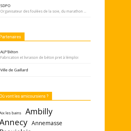
SDPO
Organisateur des foulées de la soie, du marathon de Pékin... Si courir était notre seul but, nous passerions à côté de moments inoubliables ». Depuis 1996 SDPOrganisation, spécialiste de la course aventure à vocation sportive et culturelle
Partenaires
ALP'Béton
Fabrication et livraison de béton pret à lémploi
Ville de Gaillard
Où vont les amicoursiens ?
Ambilly
Aix les bains
Annecy
Annemasse