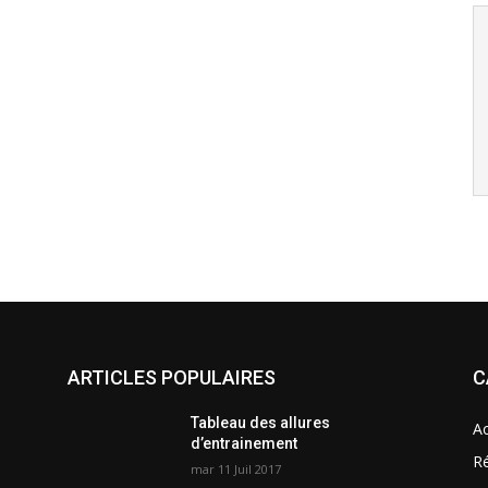
ARTICLES POPULAIRES
C
Tableau des allures
Ac
d’entrainement
Ré
mar 11 Juil 2017
e