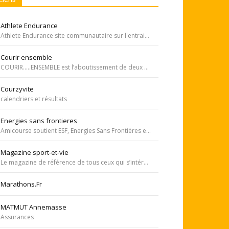
Athlete Endurance
Athlete Endurance site communautaire sur l'entrainement en course à pied
Courir ensemble
COURIR…..ENSEMBLE est l’aboutissement de deux rêves. Celui de Tiffany qui, malgré une tumeur à la jambe voulait participer à la course de l’Escalade et celui de Carole, animatrice bénévole de l’atelier de bricolage du service d’oncopédiatrie de l’Hôpital
Courzyvite
calendriers et résultats
Energies sans frontieres
Amicourse soutient ESF, Energies Sans Frontières est une association ayant pour objet l'aide au développement des pays les plus pauvres en favorisant l'accès à l'eau et à l'électricité
Magazine sport-et-vie
Le magazine de référence de tous ceux qui s’intéressent aux questions d’entraînement, de nutrition, de dopage, de physiologie, de psychologie et de médecine du sport.
Marathons.Fr
MATMUT Annemasse
Assurances