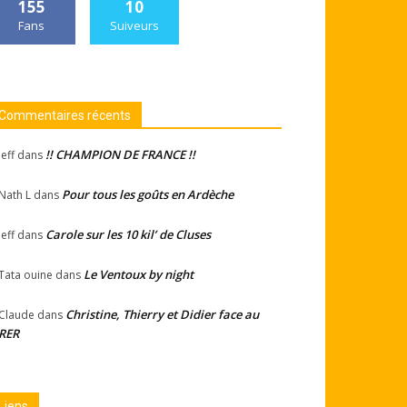
155
10
Fans
Suiveurs
Commentaires récents
!! CHAMPION DE FRANCE !!
Jeff
dans
Pour tous les goûts en Ardèche
Nath L
dans
Carole sur les 10 kil’ de Cluses
Jeff
dans
Le Ventoux by night
Tata ouine
dans
Christine, Thierry et Didier face au
Claude
dans
RER
Liens