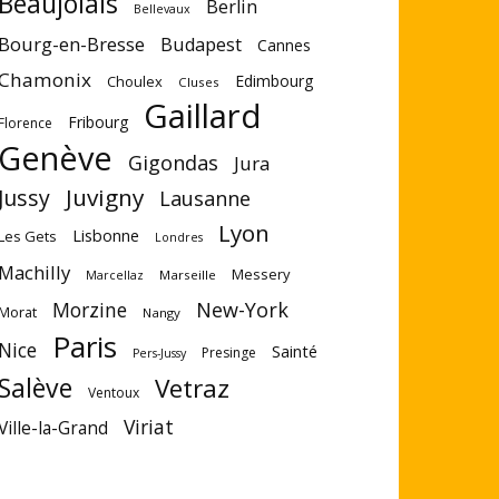
Beaujolais
Berlin
Bellevaux
Bourg-en-Bresse
Budapest
Cannes
Chamonix
Edimbourg
Choulex
Cluses
Gaillard
Fribourg
Florence
Genève
Gigondas
Jura
Juvigny
Jussy
Lausanne
Lyon
Lisbonne
Les Gets
Londres
Machilly
Messery
Marseille
Marcellaz
Morzine
New-York
Morat
Nangy
Paris
Nice
Sainté
Presinge
Pers-Jussy
Salève
Vetraz
Ventoux
Viriat
Ville-la-Grand