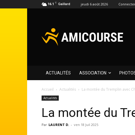
C
jeudi 6 août 2026
Connecter
16.1
Gaillard
ACTUALITÉS
ASSOCIATION
PHOTO
Accueil
Actualités
La montée du Tremplin avec Ch
Actualités
La montée du Tre
Par
LAURENT D.
-
ven 18 Juil 2025