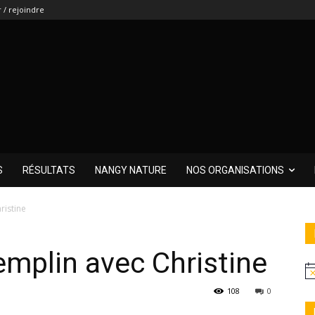
 / rejoindre
S
RÉSULTATS
NANGY NATURE
NOS ORGANISATIONS
ristine
mplin avec Christine
108
0