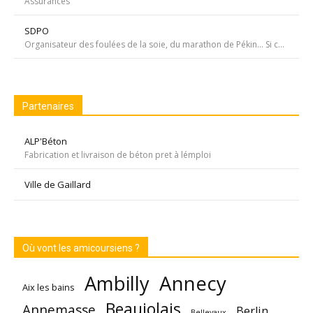
Assurances
SDPO
Organisateur des foulées de la soie, du marathon de Pékin... Si courir était notre seul but, nous passerions à côté de moments inoubliables ». Depuis 1996 SDPOrganisation, spécialiste de la course aventure à vocation sportive et culturelle
Partenaires
ALP'Béton
Fabrication et livraison de béton pret à lémploi
Ville de Gaillard
Où vont les amicoursiens ?
Annecy
Ambilly
Aix les bains
Beaujolais
Annemasse
Berlin
Bellevaux