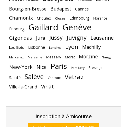
Bourg-en-Bresse
Budapest
Cannes
Chamonix
Edimbourg
Choulex
Florence
Cluses
Gaillard
Genève
Fribourg
Juvigny
Jussy
Gigondas
Lausanne
Jura
Lyon
Machilly
Lisbonne
Les Gets
Londres
Morzine
Messery
Morat
Marseille
Nangy
Marcellaz
Paris
New-York
Nice
Presinge
Pers-Jussy
Salève
Vetraz
Sainté
Ventoux
Viriat
Ville-la-Grand
Inscription à Amicourse