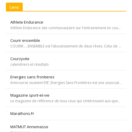
Liens
Athlete Endurance
Athlete Endurance site communautaire sur l'entrainement en course à pied
Courir ensemble
COURIR…..ENSEMBLE est l’aboutissement de deux rêves. Celui de Tiffany qui, malgré une tumeur à la jambe voulait participer à la course de l’Escalade et celui de Carole, animatrice bénévole de l’atelier de bricolage du service d’oncopédiatrie de l’Hôpital
Courzyvite
calendriers et résultats
Energies sans frontieres
Amicourse soutient ESF, Energies Sans Frontières est une association ayant pour objet l'aide au développement des pays les plus pauvres en favorisant l'accès à l'eau et à l'électricité
Magazine sport-et-vie
Le magazine de référence de tous ceux qui s’intéressent aux questions d’entraînement, de nutrition, de dopage, de physiologie, de psychologie et de médecine du sport.
Marathons.Fr
MATMUT Annemasse