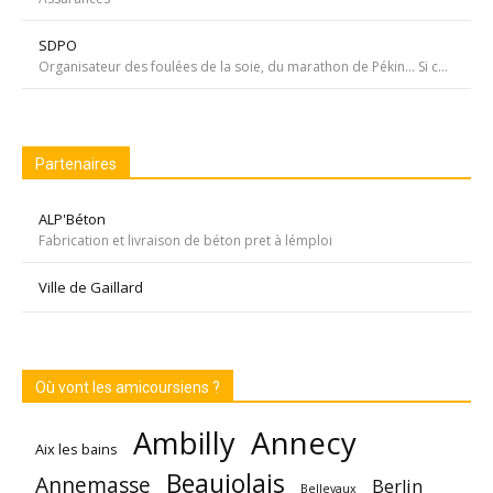
SDPO
Organisateur des foulées de la soie, du marathon de Pékin... Si courir était notre seul but, nous passerions à côté de moments inoubliables ». Depuis 1996 SDPOrganisation, spécialiste de la course aventure à vocation sportive et culturelle
Partenaires
ALP'Béton
Fabrication et livraison de béton pret à lémploi
Ville de Gaillard
Où vont les amicoursiens ?
Annecy
Ambilly
Aix les bains
Beaujolais
Annemasse
Berlin
Bellevaux