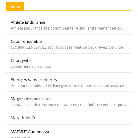
Liens
Athlete Endurance
Athlete Endurance site communautaire sur l'entrainement en course à pied
Courir ensemble
COURIR…..ENSEMBLE est l’aboutissement de deux rêves. Celui de Tiffany qui, malgré une tumeur à la jambe voulait participer à la course de l’Escalade et celui de Carole, animatrice bénévole de l’atelier de bricolage du service d’oncopédiatrie de l’Hôpital
Courzyvite
calendriers et résultats
Energies sans frontieres
Amicourse soutient ESF, Energies Sans Frontières est une association ayant pour objet l'aide au développement des pays les plus pauvres en favorisant l'accès à l'eau et à l'électricité
Magazine sport-et-vie
Le magazine de référence de tous ceux qui s’intéressent aux questions d’entraînement, de nutrition, de dopage, de physiologie, de psychologie et de médecine du sport.
Marathons.Fr
MATMUT Annemasse
Assurances