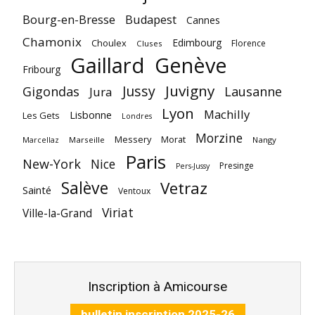
Bourg-en-Bresse
Budapest
Cannes
Chamonix
Edimbourg
Choulex
Florence
Cluses
Gaillard
Genève
Fribourg
Juvigny
Jussy
Gigondas
Lausanne
Jura
Lyon
Machilly
Lisbonne
Les Gets
Londres
Morzine
Messery
Morat
Marseille
Nangy
Marcellaz
Paris
New-York
Nice
Presinge
Pers-Jussy
Salève
Vetraz
Sainté
Ventoux
Viriat
Ville-la-Grand
Inscription à Amicourse
bulletin inscription 2025-26