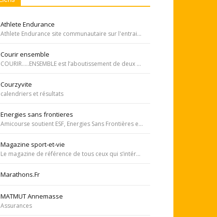
Athlete Endurance
Athlete Endurance site communautaire sur l'entrainement en course à pied
Courir ensemble
COURIR…..ENSEMBLE est l’aboutissement de deux rêves. Celui de Tiffany qui, malgré une tumeur à la jambe voulait participer à la course de l’Escalade et celui de Carole, animatrice bénévole de l’atelier de bricolage du service d’oncopédiatrie de l’Hôpital
Courzyvite
calendriers et résultats
Energies sans frontieres
Amicourse soutient ESF, Energies Sans Frontières est une association ayant pour objet l'aide au développement des pays les plus pauvres en favorisant l'accès à l'eau et à l'électricité
Magazine sport-et-vie
Le magazine de référence de tous ceux qui s’intéressent aux questions d’entraînement, de nutrition, de dopage, de physiologie, de psychologie et de médecine du sport.
Marathons.Fr
MATMUT Annemasse
Assurances