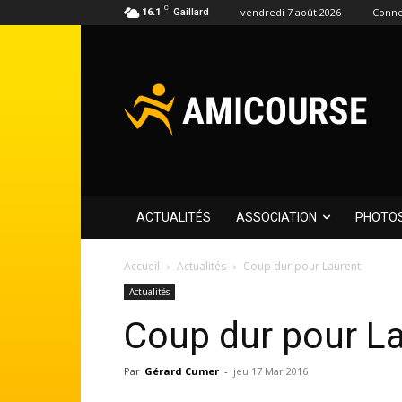
C
vendredi 7 août 2026
Conne
16.1
Gaillard
ACTUALITÉS
ASSOCIATION
PHOTO
Accueil
Actualités
Coup dur pour Laurent
Actualités
Coup dur pour L
Par
Gérard Cumer
-
jeu 17 Mar 2016