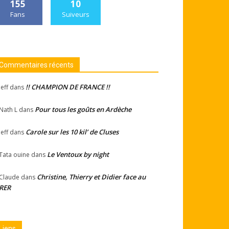
155
10
Fans
Suiveurs
Commentaires récents
!! CHAMPION DE FRANCE !!
Jeff
dans
Pour tous les goûts en Ardèche
Nath L
dans
Carole sur les 10 kil’ de Cluses
Jeff
dans
Le Ventoux by night
Tata ouine
dans
Christine, Thierry et Didier face au
Claude
dans
RER
Liens