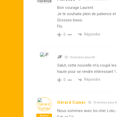
Bon courage Laurent.
Je te souhaite plein de patience et 
Grosses bises.
Flo
Répondre
0
JF
10 années plus tôt
Salut, cette nouvelle m’a coupé le
haute pour se rendre intéressant !
Répondre
0
Gérard Cumer
10 années plus tô
Nous sommes avec toi cher Lolo, s
Auteur
Fab et Gé