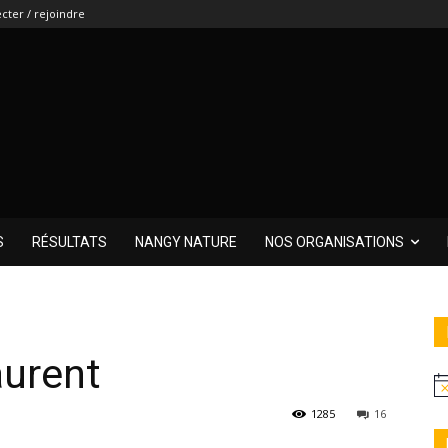
cter / rejoindre
S
RÉSULTATS
NANGY NATURE
NOS ORGANISATIONS
aurent
1285
16