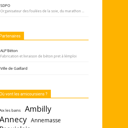
SDPO
Organisateur des foulées de la soie, du marathon de Pékin... Si courir était notre seul but, nous passerions à côté de moments inoubliables ». Depuis 1996 SDPOrganisation, spécialiste de la course aventure à vocation sportive et culturelle
Partenaires
ALP'Béton
Fabrication et livraison de béton pret à lémploi
Ville de Gaillard
Où vont les amicoursiens ?
Ambilly
Aix les bains
Annecy
Annemasse