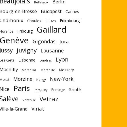
Beaujolais
Berlin
Bellevaux
Bourg-en-Bresse
Budapest
Cannes
Chamonix
Edimbourg
Choulex
Cluses
Gaillard
Fribourg
Florence
Genève
Gigondas
Jura
Juvigny
Jussy
Lausanne
Lyon
Lisbonne
Les Gets
Londres
Machilly
Messery
Marseille
Marcellaz
Morzine
New-York
Morat
Nangy
Paris
Nice
Sainté
Presinge
Pers-Jussy
Salève
Vetraz
Ventoux
Viriat
Ville-la-Grand