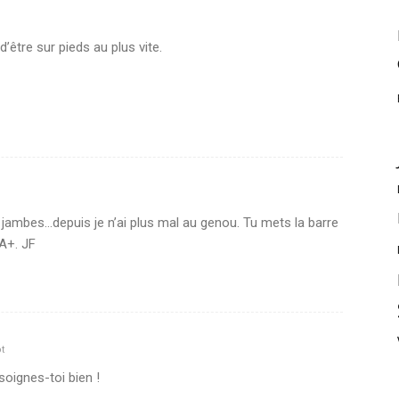
d’être sur pieds au plus vite.
s jambes…depuis je n’ai plus mal au genou. Tu mets la barre
 A+. JF
t
oignes-toi bien !