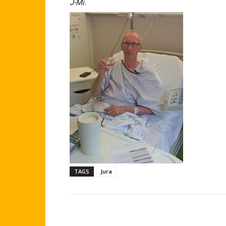
J-Mi.
TAGS
Jura