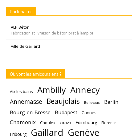
Partenaires
ALP'Béton
Fabrication et livraison de béton pret à lémploi
Ville de Gaillard
Où vont les amicoursiens ?
Annecy
Ambilly
Aix les bains
Beaujolais
Annemasse
Berlin
Bellevaux
Bourg-en-Bresse
Budapest
Cannes
Chamonix
Edimbourg
Choulex
Florence
Cluses
Gaillard
Genève
Fribourg