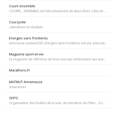
Courir ensemble
COURIR…..ENSEMBLE est l’aboutissement de deux rêves. Celui de Tiffany qui, malgré une tumeur à la jambe voulait participer à la course de l’Escalade et celui de Carole, animatrice bénévole de l’atelier de bricolage du service d’oncopédiatrie de l’Hôpital
Courzyvite
calendriers et résultats
Energies sans frontieres
Amicourse soutient ESF, Energies Sans Frontières est une association ayant pour objet l'aide au développement des pays les plus pauvres en favorisant l'accès à l'eau et à l'électricité
Magazine sport-et-vie
Le magazine de référence de tous ceux qui s’intéressent aux questions d’entraînement, de nutrition, de dopage, de physiologie, de psychologie et de médecine du sport.
Marathons.Fr
MATMUT Annemasse
Assurances
SDPO
Organisateur des foulées de la soie, du marathon de Pékin... Si courir était notre seul but, nous passerions à côté de moments inoubliables ». Depuis 1996 SDPOrganisation, spécialiste de la course aventure à vocation sportive et culturelle