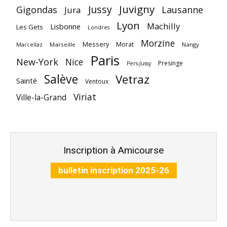
Juvigny
Jussy
Gigondas
Lausanne
Jura
Lyon
Machilly
Lisbonne
Les Gets
Londres
Morzine
Messery
Morat
Marseille
Nangy
Marcellaz
Paris
New-York
Nice
Presinge
Pers-Jussy
Salève
Vetraz
Sainté
Ventoux
Viriat
Ville-la-Grand
Inscription à Amicourse
bulletin inscription 2025-26