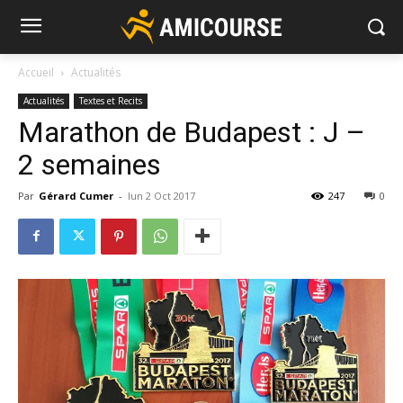
Accueil
Actualités
Actualités
Textes et Recits
Marathon de Budapest : J –
2 semaines
Par
Gérard Cumer
-
lun 2 Oct 2017
247
0