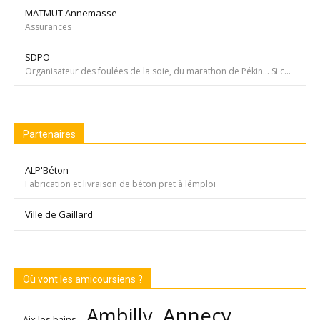
MATMUT Annemasse
Assurances
SDPO
Organisateur des foulées de la soie, du marathon de Pékin... Si courir était notre seul but, nous passerions à côté de moments inoubliables ». Depuis 1996 SDPOrganisation, spécialiste de la course aventure à vocation sportive et culturelle
Partenaires
ALP'Béton
Fabrication et livraison de béton pret à lémploi
Ville de Gaillard
Où vont les amicoursiens ?
Annecy
Ambilly
Aix les bains