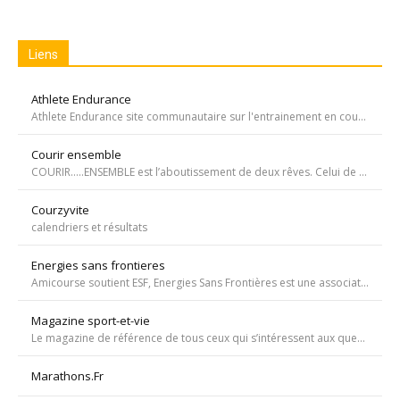
Liens
Athlete Endurance
Athlete Endurance site communautaire sur l'entrainement en course à pied
Courir ensemble
COURIR…..ENSEMBLE est l’aboutissement de deux rêves. Celui de Tiffany qui, malgré une tumeur à la jambe voulait participer à la course de l’Escalade et celui de Carole, animatrice bénévole de l’atelier de bricolage du service d’oncopédiatrie de l’Hôpital
Courzyvite
calendriers et résultats
Energies sans frontieres
Amicourse soutient ESF, Energies Sans Frontières est une association ayant pour objet l'aide au développement des pays les plus pauvres en favorisant l'accès à l'eau et à l'électricité
Magazine sport-et-vie
Le magazine de référence de tous ceux qui s’intéressent aux questions d’entraînement, de nutrition, de dopage, de physiologie, de psychologie et de médecine du sport.
Marathons.Fr