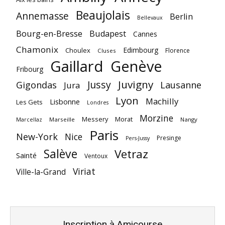
Beaujolais
Annemasse
Berlin
Bellevaux
Bourg-en-Bresse
Budapest
Cannes
Chamonix
Edimbourg
Choulex
Florence
Cluses
Gaillard
Genève
Fribourg
Juvigny
Jussy
Gigondas
Lausanne
Jura
Lyon
Machilly
Lisbonne
Les Gets
Londres
Morzine
Messery
Morat
Marseille
Nangy
Marcellaz
Paris
New-York
Nice
Presinge
Pers-Jussy
Salève
Vetraz
Sainté
Ventoux
Viriat
Ville-la-Grand
Inscription à Amicourse