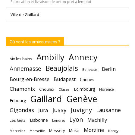
Fabrication et livraison de béton pret à lémploi
Ville de Gaillard
Où vont les amicoursiens ?
Annecy
Ambilly
Aix les bains
Beaujolais
Annemasse
Berlin
Bellevaux
Bourg-en-Bresse
Budapest
Cannes
Chamonix
Edimbourg
Choulex
Florence
Cluses
Gaillard
Genève
Fribourg
Juvigny
Jussy
Gigondas
Lausanne
Jura
Lyon
Machilly
Lisbonne
Les Gets
Londres
Morzine
Messery
Morat
Marseille
Nangy
Marcellaz