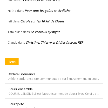
Jeff
dans
Pour tous les goûts en Ardèche
Nath L
dans
Carole sur les 10 kil’ de Cluses
Jeff
dans
Le Ventoux by night
Tata ouine
dans
Christine, Thierry et Didier face au RER
Claude
dans
Liens
Athlete Endurance
Athlete Endurance site communautaire sur l'entrainement en course à pied
Courir ensemble
COURIR…..ENSEMBLE est l’aboutissement de deux rêves. Celui de Tiffany qui, malgré une tumeur à la jambe voulait participer à la course de l’Escalade et celui de Carole, animatrice bénévole de l’atelier de bricolage du service d’oncopédiatrie de l’Hôpital
Courzyvite