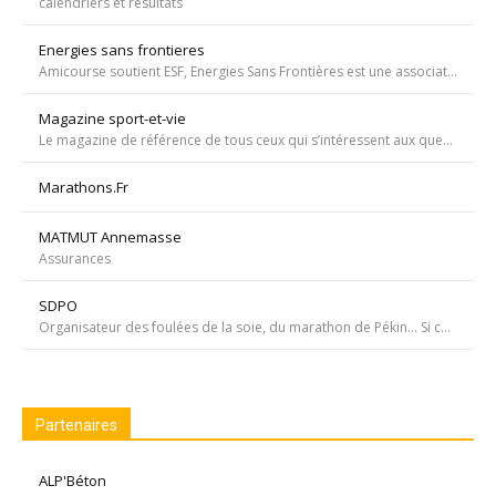
calendriers et résultats
Energies sans frontieres
Amicourse soutient ESF, Energies Sans Frontières est une association ayant pour objet l'aide au développement des pays les plus pauvres en favorisant l'accès à l'eau et à l'électricité
Magazine sport-et-vie
Le magazine de référence de tous ceux qui s’intéressent aux questions d’entraînement, de nutrition, de dopage, de physiologie, de psychologie et de médecine du sport.
Marathons.Fr
MATMUT Annemasse
Assurances
SDPO
Organisateur des foulées de la soie, du marathon de Pékin... Si courir était notre seul but, nous passerions à côté de moments inoubliables ». Depuis 1996 SDPOrganisation, spécialiste de la course aventure à vocation sportive et culturelle
Partenaires
ALP'Béton