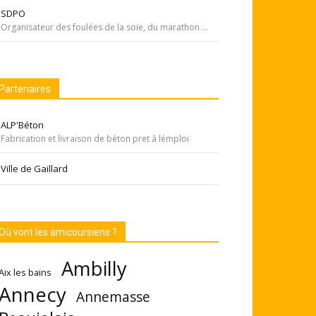
SDPO
Organisateur des foulées de la soie, du marathon de Pékin... Si courir était notre seul but, nous passerions à côté de moments inoubliables ». Depuis 1996 SDPOrganisation, spécialiste de la course aventure à vocation sportive et culturelle
Partenaires
ALP'Béton
Fabrication et livraison de béton pret à lémploi
Ville de Gaillard
Où vont les amicoursiens ?
Ambilly
Aix les bains
Annecy
Annemasse