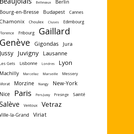
Beaujolais
Berlin
Bellevaux
Bourg-en-Bresse
Budapest
Cannes
Chamonix
Edimbourg
Choulex
Cluses
Gaillard
Fribourg
Florence
Genève
Gigondas
Jura
Juvigny
Jussy
Lausanne
Lyon
Lisbonne
Les Gets
Londres
Machilly
Messery
Marseille
Marcellaz
Morzine
New-York
Morat
Nangy
Paris
Nice
Sainté
Presinge
Pers-Jussy
Salève
Vetraz
Ventoux
Viriat
Ville-la-Grand