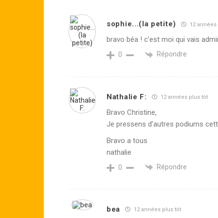
sophie...(la petite)
12 années 
bravo béa ! c’est moi qui vais admi
Répondre
0
Nathalie F:
12 années plus tôt
Bravo Christine,
Je pressens d’autres podiums cett
Bravo a tous
nathalie
Répondre
0
bea
12 années plus tôt