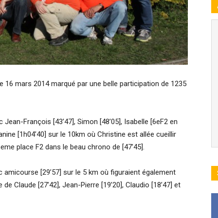
e 16 mars 2014 marqué par une belle participation de 1235
 Jean-François [43’47], Simon [48’05], Isabelle [6eF2 en
anine [1h04’40] sur le 10km où Christine est allée cueillir
3eme place F2 dans le beau chrono de [47’45].
 amicourse [29’57] sur le 5 km où figuraient également
e Claude [27’42], Jean-Pierre [19’20], Claudio [18’47] et