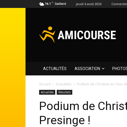
C
jeudi 6 août 2026
Connecter
16.1
Gaillard
ACTUALITÉS
ASSOCIATION
PHOTO
Accueil
Actualités
Podium de Christine au Tour de
Actualités
Résultats
Podium de Christ
Presinge !