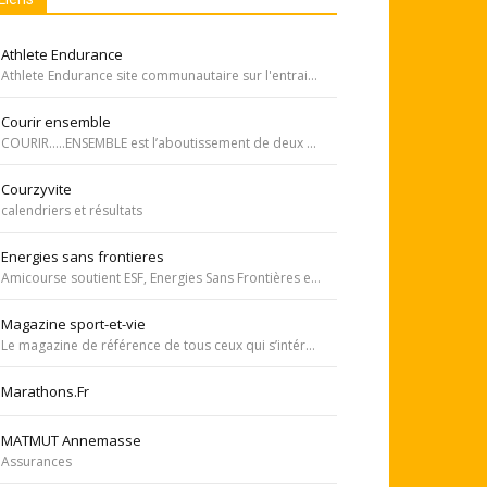
Athlete Endurance
Athlete Endurance site communautaire sur l'entrainement en course à pied
Courir ensemble
COURIR…..ENSEMBLE est l’aboutissement de deux rêves. Celui de Tiffany qui, malgré une tumeur à la jambe voulait participer à la course de l’Escalade et celui de Carole, animatrice bénévole de l’atelier de bricolage du service d’oncopédiatrie de l’Hôpital
Courzyvite
calendriers et résultats
Energies sans frontieres
Amicourse soutient ESF, Energies Sans Frontières est une association ayant pour objet l'aide au développement des pays les plus pauvres en favorisant l'accès à l'eau et à l'électricité
Magazine sport-et-vie
Le magazine de référence de tous ceux qui s’intéressent aux questions d’entraînement, de nutrition, de dopage, de physiologie, de psychologie et de médecine du sport.
Marathons.Fr
MATMUT Annemasse
Assurances