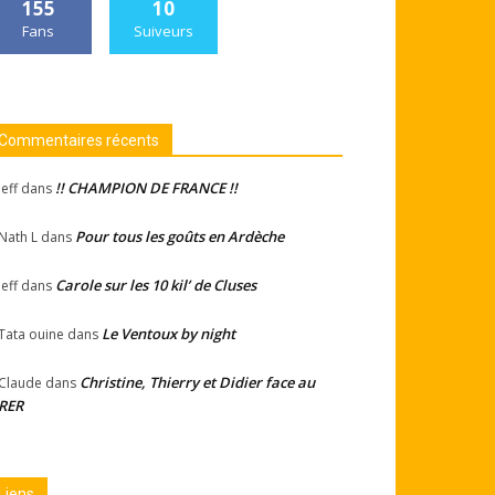
155
10
Fans
Suiveurs
Commentaires récents
!! CHAMPION DE FRANCE !!
Jeff
dans
Pour tous les goûts en Ardèche
Nath L
dans
Carole sur les 10 kil’ de Cluses
Jeff
dans
Le Ventoux by night
Tata ouine
dans
Christine, Thierry et Didier face au
Claude
dans
RER
Liens