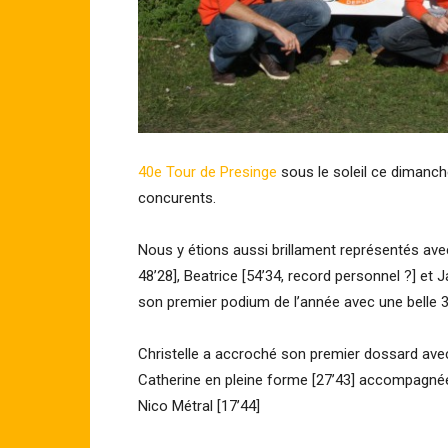
40e Tour de Presinge
sous le soleil ce dimanch
concurents.
Nous y étions aussi brillament représentés avec
48’28], Beatrice [54’34, record personnel ?] et J
son premier podium de l’année avec une belle 
Christelle a accroché son premier dossard avec
Catherine en pleine forme [27’43] accompagnée d
Nico Métral [17’44]