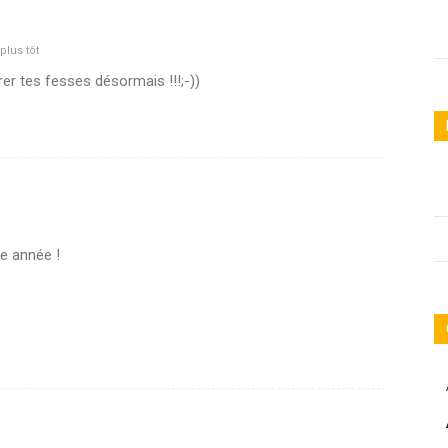
plus tôt
rer tes fesses désormais !!!;-))
e année !