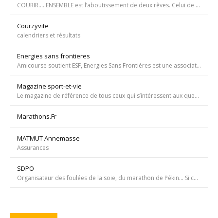
COURIR…..ENSEMBLE est l’aboutissement de deux rêves. Celui de Tiffany qui, malgré une tumeur à la jambe voulait participer à la course de l’Escalade et celui de Carole, animatrice bénévole de l’atelier de bricolage du service d’oncopédiatrie de l’Hôpital
Courzyvite
calendriers et résultats
Energies sans frontieres
Amicourse soutient ESF, Energies Sans Frontières est une association ayant pour objet l'aide au développement des pays les plus pauvres en favorisant l'accès à l'eau et à l'électricité
Magazine sport-et-vie
Le magazine de référence de tous ceux qui s’intéressent aux questions d’entraînement, de nutrition, de dopage, de physiologie, de psychologie et de médecine du sport.
Marathons.Fr
MATMUT Annemasse
Assurances
SDPO
Organisateur des foulées de la soie, du marathon de Pékin... Si courir était notre seul but, nous passerions à côté de moments inoubliables ». Depuis 1996 SDPOrganisation, spécialiste de la course aventure à vocation sportive et culturelle