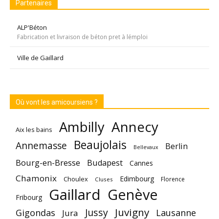
Partenaires
ALP'Béton
Fabrication et livraison de béton pret à lémploi
Ville de Gaillard
Où vont les amicoursiens ?
Annecy
Ambilly
Aix les bains
Beaujolais
Annemasse
Berlin
Bellevaux
Bourg-en-Bresse
Budapest
Cannes
Chamonix
Edimbourg
Choulex
Florence
Cluses
Gaillard
Genève
Fribourg
Juvigny
Jussy
Gigondas
Lausanne
Jura