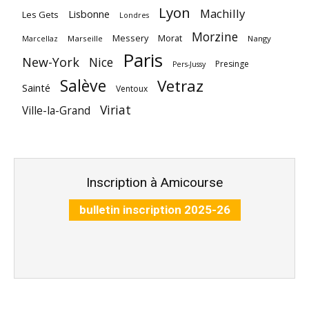
Lyon
Machilly
Lisbonne
Les Gets
Londres
Morzine
Messery
Morat
Marseille
Nangy
Marcellaz
Paris
New-York
Nice
Presinge
Pers-Jussy
Salève
Vetraz
Sainté
Ventoux
Viriat
Ville-la-Grand
Inscription à Amicourse
bulletin inscription 2025-26