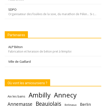
SDPO
Organisateur des foulées de la soie, du marathon de Pékin... Si courir était notre seul but, nous passerions à côté de moments inoubliables ». Depuis 1996 SDPOrganisation, spécialiste de la course aventure à vocation sportive et culturelle
Partenaires
ALP'Béton
Fabrication et livraison de béton pret à lémploi
Ville de Gaillard
Où vont les amicoursiens ?
Annecy
Ambilly
Aix les bains
Beaujolais
Annemasse
Berlin
Bellevaux