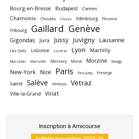
Bourg-en-Bresse
Budapest
Cannes
Chamonix
Edimbourg
Choulex
Florence
Cluses
Gaillard
Genève
Fribourg
Juvigny
Jussy
Gigondas
Lausanne
Jura
Lyon
Machilly
Lisbonne
Les Gets
Londres
Morzine
Messery
Morat
Marseille
Nangy
Marcellaz
Paris
New-York
Nice
Presinge
Pers-Jussy
Salève
Vetraz
Sainté
Ventoux
Viriat
Ville-la-Grand
Inscription à Amicourse
bulletin inscription 2025-26