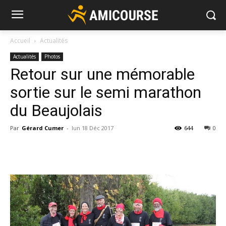
Accueil
Actualités
Actualités
Photos
Retour sur une mémorable
sortie sur le semi marathon
du Beaujolais
Par
Gérard Cumer
-
lun 18 Déc 2017
644
0