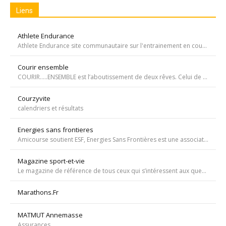
Liens
Athlete Endurance
Athlete Endurance site communautaire sur l'entrainement en course à pied
Courir ensemble
COURIR…..ENSEMBLE est l’aboutissement de deux rêves. Celui de Tiffany qui, malgré une tumeur à la jambe voulait participer à la course de l’Escalade et celui de Carole, animatrice bénévole de l’atelier de bricolage du service d’oncopédiatrie de l’Hôpital
Courzyvite
calendriers et résultats
Energies sans frontieres
Amicourse soutient ESF, Energies Sans Frontières est une association ayant pour objet l'aide au développement des pays les plus pauvres en favorisant l'accès à l'eau et à l'électricité
Magazine sport-et-vie
Le magazine de référence de tous ceux qui s’intéressent aux questions d’entraînement, de nutrition, de dopage, de physiologie, de psychologie et de médecine du sport.
Marathons.Fr
MATMUT Annemasse
Assurances