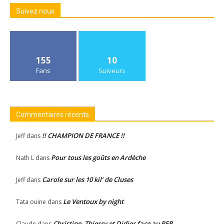
Suivez nous
155
10
Fans
Suiveurs
Commentaires récents
!! CHAMPION DE FRANCE !!
Jeff
dans
Pour tous les goûts en Ardèche
Nath L
dans
Carole sur les 10 kil’ de Cluses
Jeff
dans
Le Ventoux by night
Tata ouine
dans
Christine, Thierry et Didier face au RER
Claude
dans