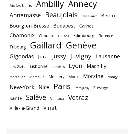
Annecy
Ambilly
Aix les bains
Beaujolais
Annemasse
Berlin
Bellevaux
Bourg-en-Bresse
Budapest
Cannes
Chamonix
Edimbourg
Choulex
Florence
Cluses
Gaillard
Genève
Fribourg
Juvigny
Jussy
Gigondas
Lausanne
Jura
Lyon
Machilly
Lisbonne
Les Gets
Londres
Morzine
Messery
Morat
Marseille
Nangy
Marcellaz
Paris
New-York
Nice
Presinge
Pers-Jussy
Salève
Vetraz
Sainté
Ventoux
Viriat
Ville-la-Grand