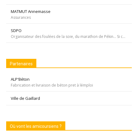
MATMUT Annemasse
Assurances
SDPO
Organisateur des foulées de la soie, du marathon de Pékin... Si courir était notre seul but, nous passerions à côté de moments inoubliables ». Depuis 1996 SDPOrganisation, spécialiste de la course aventure à vocation sportive et culturelle
Partenaires
ALP'Béton
Fabrication et livraison de béton pret à lémploi
Ville de Gaillard
Où vont les amicoursiens ?