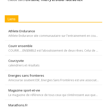
Liens
Athlete Endurance
Athlete Endurance site communautaire sur l'entrainement en course à pied
Courir ensemble
COURIR…..ENSEMBLE est l’aboutissement de deux rêves. Celui de Tiffany qui, malgré une tumeur à la jambe voulait participer à la course de l’Escalade et celui de Carole, animatrice bénévole de l’atelier de bricolage du service d’oncopédiatrie de l’Hôpital
Courzyvite
calendriers et résultats
Energies sans frontieres
Amicourse soutient ESF, Energies Sans Frontières est une association ayant pour objet l'aide au développement des pays les plus pauvres en favorisant l'accès à l'eau et à l'électricité
Magazine sport-et-vie
Le magazine de référence de tous ceux qui s’intéressent aux questions d’entraînement, de nutrition, de dopage, de physiologie, de psychologie et de médecine du sport.
Marathons.Fr