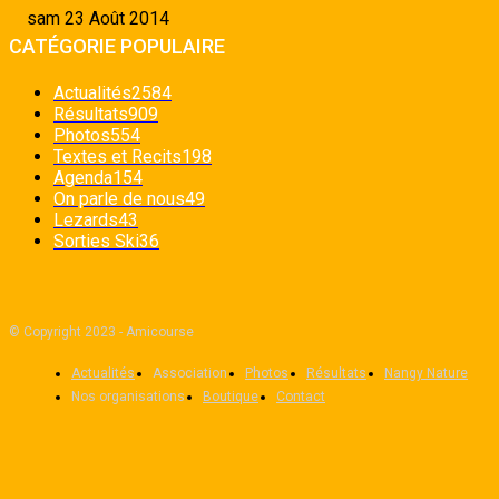
sam 23 Août 2014
CATÉGORIE POPULAIRE
Actualités
2584
Résultats
909
Photos
554
Textes et Recits
198
Agenda
154
On parle de nous
49
Lezards
43
Sorties Ski
36
© Copyright 2023 - Amicourse
Actualités
Association
Photos
Résultats
Nangy Nature
Nos organisations
Boutique
Contact