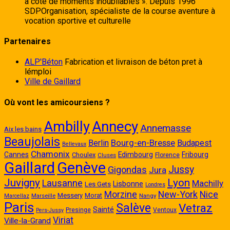
à côté de moments inoubliables ». Depuis 1996
SDPOrganisation, spécialiste de la course aventure à
vocation sportive et culturelle
Partenaires
ALP'Béton
Fabrication et livraison de béton pret à
lémploi
Ville de Gaillard
Où vont les amicoursiens ?
Annecy
Ambilly
Annemasse
Aix les bains
Beaujolais
Bourg-en-Bresse
Berlin
Budapest
Bellevaux
Chamonix
Cannes
Edimbourg
Fribourg
Choulex
Cluses
Florence
Gaillard
Genève
Jussy
Gigondas
Jura
Juvigny
Lyon
Lausanne
Machilly
Lisbonne
Les Gets
Londres
New-York
Morzine
Nice
Messery
Morat
Marseille
Nangy
Marcellaz
Paris
Salève
Vetraz
Sainté
Presinge
Ventoux
Pers-Jussy
Viriat
Ville-la-Grand