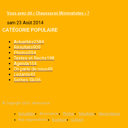
Vous avez dit « Chaussures Minimalistes » ?
sam 23 Août 2014
CATÉGORIE POPULAIRE
Actualités
2584
Résultats
909
Photos
554
Textes et Recits
198
Agenda
154
On parle de nous
49
Lezards
43
Sorties Ski
36
© Copyright 2023 - Amicourse
Actualités
Association
Photos
Résultats
Nangy Nature
Nos organisations
Boutique
Contact