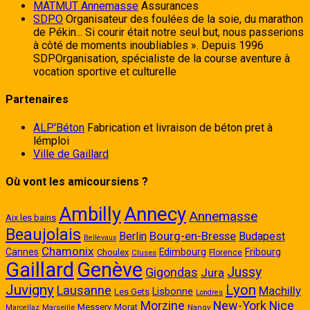
MATMUT Annemasse
Assurances
SDPO
Organisateur des foulées de la soie, du marathon
de Pékin... Si courir était notre seul but, nous passerions
à côté de moments inoubliables ». Depuis 1996
SDPOrganisation, spécialiste de la course aventure à
vocation sportive et culturelle
Partenaires
ALP'Béton
Fabrication et livraison de béton pret à
lémploi
Ville de Gaillard
Où vont les amicoursiens ?
Annecy
Ambilly
Annemasse
Aix les bains
Beaujolais
Bourg-en-Bresse
Berlin
Budapest
Bellevaux
Chamonix
Cannes
Edimbourg
Fribourg
Choulex
Cluses
Florence
Gaillard
Genève
Jussy
Gigondas
Jura
Juvigny
Lyon
Lausanne
Machilly
Lisbonne
Les Gets
Londres
New-York
Morzine
Nice
Messery
Morat
Marseille
Nangy
Marcellaz