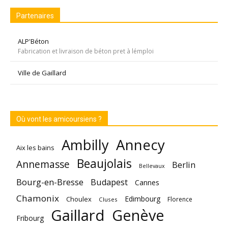
Partenaires
ALP'Béton
Fabrication et livraison de béton pret à lémploi
Ville de Gaillard
Où vont les amicoursiens ?
Annecy
Ambilly
Aix les bains
Beaujolais
Annemasse
Berlin
Bellevaux
Bourg-en-Bresse
Budapest
Cannes
Chamonix
Edimbourg
Choulex
Florence
Cluses
Gaillard
Genève
Fribourg