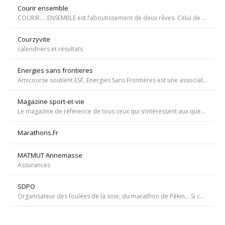
Courir ensemble
COURIR…..ENSEMBLE est l’aboutissement de deux rêves. Celui de Tiffany qui, malgré une tumeur à la jambe voulait participer à la course de l’Escalade et celui de Carole, animatrice bénévole de l’atelier de bricolage du service d’oncopédiatrie de l’Hôpital
Courzyvite
calendriers et résultats
Energies sans frontieres
Amicourse soutient ESF, Energies Sans Frontières est une association ayant pour objet l'aide au développement des pays les plus pauvres en favorisant l'accès à l'eau et à l'électricité
Magazine sport-et-vie
Le magazine de référence de tous ceux qui s’intéressent aux questions d’entraînement, de nutrition, de dopage, de physiologie, de psychologie et de médecine du sport.
Marathons.Fr
MATMUT Annemasse
Assurances
SDPO
Organisateur des foulées de la soie, du marathon de Pékin... Si courir était notre seul but, nous passerions à côté de moments inoubliables ». Depuis 1996 SDPOrganisation, spécialiste de la course aventure à vocation sportive et culturelle