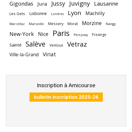
Juvigny
Jussy
Gigondas
Lausanne
Jura
Lyon
Machilly
Lisbonne
Les Gets
Londres
Morzine
Messery
Morat
Marseille
Nangy
Marcellaz
Paris
New-York
Nice
Presinge
Pers-Jussy
Salève
Vetraz
Sainté
Ventoux
Viriat
Ville-la-Grand
Inscription à Amicourse
bulletin inscription 2025-26