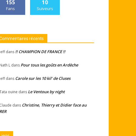
155
10
Fans
Suiveurs
Commentaires récents
!! CHAMPION DE FRANCE !!
Jeff
dans
Pour tous les goûts en Ardèche
Nath L
dans
Carole sur les 10 kil’ de Cluses
Jeff
dans
Le Ventoux by night
Tata ouine
dans
Christine, Thierry et Didier face au
Claude
dans
RER
Liens