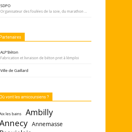
SDPO
Organisateur des foulées de la soie, du marathon de Pékin... Si courir était notre seul but, nous passerions à côté de moments inoubliables ». Depuis 1996 SDPOrganisation, spécialiste de la course aventure à vocation sportive et culturelle
Partenaires
ALP'Béton
Fabrication et livraison de béton pret à lémploi
Ville de Gaillard
Où vont les amicoursiens ?
Ambilly
Aix les bains
Annecy
Annemasse