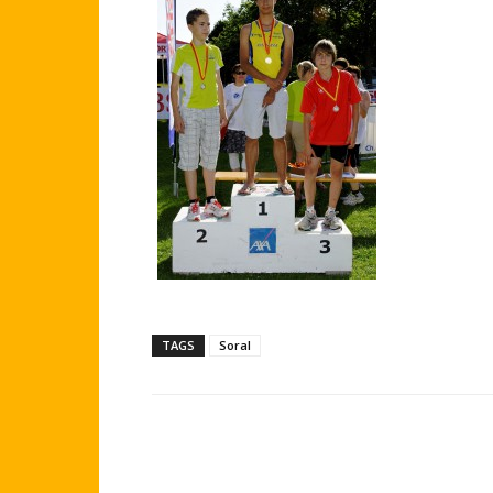
TAGS
Soral