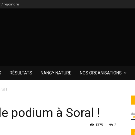
 / rejoindre
S
RÉSULTATS
NANGY NATURE
NOS ORGANISATIONS
ral !
le podium à Soral !
1375
2