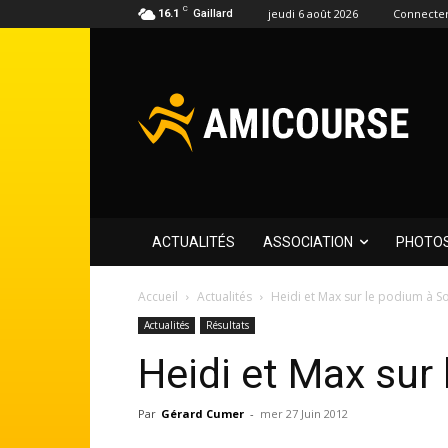
C
jeudi 6 août 2026
Connecter
16.1
Gaillard
ACTUALITÉS
ASSOCIATION
PHOTO
Accueil
Actualités
Heidi et Max sur le podium à So
Actualités
Résultats
Heidi et Max sur 
Par
Gérard Cumer
-
mer 27 Juin 2012