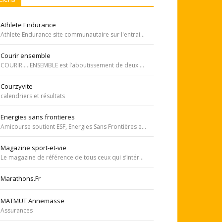
Athlete Endurance
Athlete Endurance site communautaire sur l'entrainement en course à pied
Courir ensemble
COURIR…..ENSEMBLE est l’aboutissement de deux rêves. Celui de Tiffany qui, malgré une tumeur à la jambe voulait participer à la course de l’Escalade et celui de Carole, animatrice bénévole de l’atelier de bricolage du service d’oncopédiatrie de l’Hôpital
Courzyvite
calendriers et résultats
Energies sans frontieres
Amicourse soutient ESF, Energies Sans Frontières est une association ayant pour objet l'aide au développement des pays les plus pauvres en favorisant l'accès à l'eau et à l'électricité
Magazine sport-et-vie
Le magazine de référence de tous ceux qui s’intéressent aux questions d’entraînement, de nutrition, de dopage, de physiologie, de psychologie et de médecine du sport.
Marathons.Fr
MATMUT Annemasse
Assurances