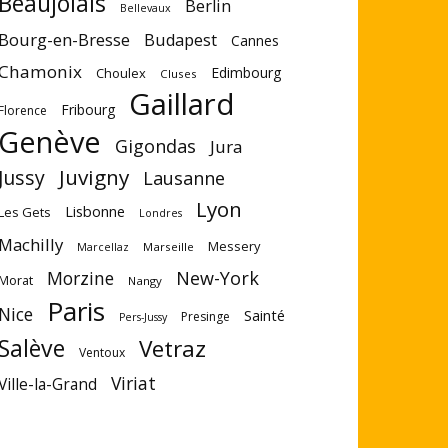
Beaujolais
Berlin
Bellevaux
Bourg-en-Bresse
Budapest
Cannes
Chamonix
Edimbourg
Choulex
Cluses
Gaillard
Fribourg
Florence
Genève
Gigondas
Jura
Juvigny
Jussy
Lausanne
Lyon
Lisbonne
Les Gets
Londres
Machilly
Messery
Marseille
Marcellaz
Morzine
New-York
Morat
Nangy
Paris
Nice
Sainté
Presinge
Pers-Jussy
Salève
Vetraz
Ventoux
Viriat
Ville-la-Grand