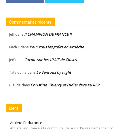
Commentaires récents
!! CHAMPION DE FRANCE !!
Jeff
dans
Pour tous les goûts en Ardèche
Nath L
dans
Carole sur les 10 kil’ de Cluses
Jeff
dans
Le Ventoux by night
Tata ouine
dans
Christine, Thierry et Didier face au RER
Claude
dans
Liens
Athlete Endurance
Athlete Endurance site communautaire sur l'entrainement en course à pied