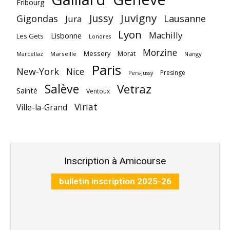
Fribourg
Juvigny
Jussy
Gigondas
Lausanne
Jura
Lyon
Machilly
Lisbonne
Les Gets
Londres
Morzine
Messery
Morat
Marseille
Nangy
Marcellaz
Paris
New-York
Nice
Presinge
Pers-Jussy
Salève
Vetraz
Sainté
Ventoux
Viriat
Ville-la-Grand
Inscription à Amicourse
bulletin inscription 2025-26