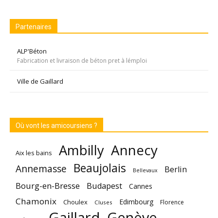
Partenaires
ALP'Béton
Fabrication et livraison de béton pret à lémploi
Ville de Gaillard
Où vont les amicoursiens ?
Annecy
Ambilly
Aix les bains
Beaujolais
Annemasse
Berlin
Bellevaux
Bourg-en-Bresse
Budapest
Cannes
Chamonix
Edimbourg
Choulex
Florence
Cluses
Gaillard
Genève