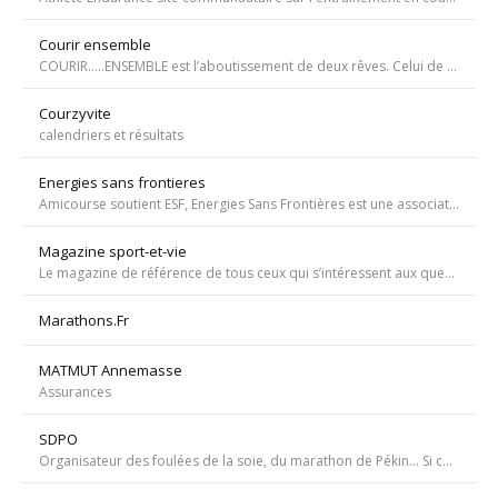
Courir ensemble
COURIR…..ENSEMBLE est l’aboutissement de deux rêves. Celui de Tiffany qui, malgré une tumeur à la jambe voulait participer à la course de l’Escalade et celui de Carole, animatrice bénévole de l’atelier de bricolage du service d’oncopédiatrie de l’Hôpital
Courzyvite
calendriers et résultats
Energies sans frontieres
Amicourse soutient ESF, Energies Sans Frontières est une association ayant pour objet l'aide au développement des pays les plus pauvres en favorisant l'accès à l'eau et à l'électricité
Magazine sport-et-vie
Le magazine de référence de tous ceux qui s’intéressent aux questions d’entraînement, de nutrition, de dopage, de physiologie, de psychologie et de médecine du sport.
Marathons.Fr
MATMUT Annemasse
Assurances
SDPO
Organisateur des foulées de la soie, du marathon de Pékin... Si courir était notre seul but, nous passerions à côté de moments inoubliables ». Depuis 1996 SDPOrganisation, spécialiste de la course aventure à vocation sportive et culturelle