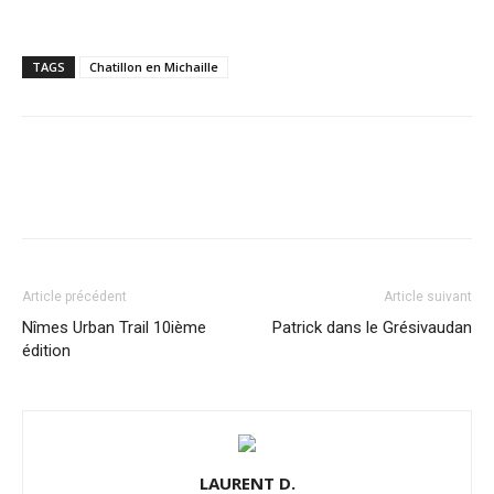
TAGS
Chatillon en Michaille
Article précédent
Article suivant
Nîmes Urban Trail 10ième
Patrick dans le Grésivaudan
édition
LAURENT D.