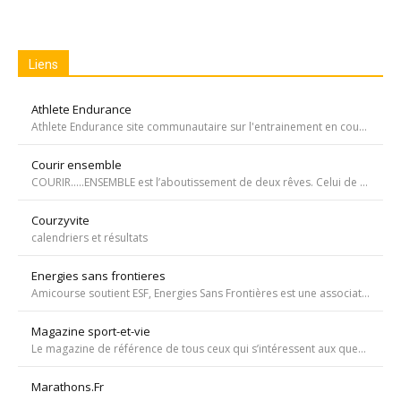
Liens
Athlete Endurance
Athlete Endurance site communautaire sur l'entrainement en course à pied
Courir ensemble
COURIR…..ENSEMBLE est l’aboutissement de deux rêves. Celui de Tiffany qui, malgré une tumeur à la jambe voulait participer à la course de l’Escalade et celui de Carole, animatrice bénévole de l’atelier de bricolage du service d’oncopédiatrie de l’Hôpital
Courzyvite
calendriers et résultats
Energies sans frontieres
Amicourse soutient ESF, Energies Sans Frontières est une association ayant pour objet l'aide au développement des pays les plus pauvres en favorisant l'accès à l'eau et à l'électricité
Magazine sport-et-vie
Le magazine de référence de tous ceux qui s’intéressent aux questions d’entraînement, de nutrition, de dopage, de physiologie, de psychologie et de médecine du sport.
Marathons.Fr