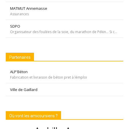
MATMUT Annemasse
Assurances
SDPO
Organisateur des foulées de la soie, du marathon de Pékin... Si courir était notre seul but, nous passerions à côté de moments inoubliables ». Depuis 1996 SDPOrganisation, spécialiste de la course aventure à vocation sportive et culturelle
Partenaires
ALP'Béton
Fabrication et livraison de béton pret à lémploi
Ville de Gaillard
Où vont les amicoursiens ?