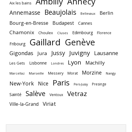
Annecy
Ambilly
Aix les bains
Beaujolais
Annemasse
Berlin
Bellevaux
Bourg-en-Bresse
Budapest
Cannes
Chamonix
Edimbourg
Choulex
Florence
Cluses
Gaillard
Genève
Fribourg
Juvigny
Jussy
Gigondas
Lausanne
Jura
Lyon
Machilly
Lisbonne
Les Gets
Londres
Morzine
Messery
Morat
Marseille
Nangy
Marcellaz
Paris
New-York
Nice
Presinge
Pers-Jussy
Salève
Vetraz
Sainté
Ventoux
Viriat
Ville-la-Grand