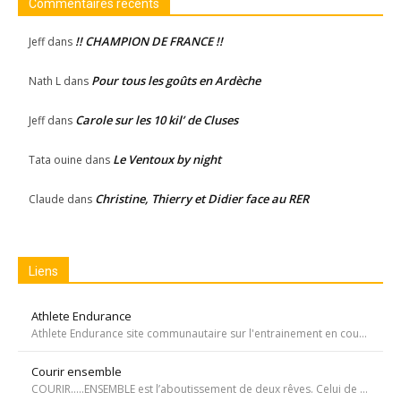
Commentaires récents
!! CHAMPION DE FRANCE !!
Jeff
dans
Pour tous les goûts en Ardèche
Nath L
dans
Carole sur les 10 kil’ de Cluses
Jeff
dans
Le Ventoux by night
Tata ouine
dans
Christine, Thierry et Didier face au RER
Claude
dans
Liens
Athlete Endurance
Athlete Endurance site communautaire sur l'entrainement en course à pied
Courir ensemble
COURIR…..ENSEMBLE est l’aboutissement de deux rêves. Celui de Tiffany qui, malgré une tumeur à la jambe voulait participer à la course de l’Escalade et celui de Carole, animatrice bénévole de l’atelier de bricolage du service d’oncopédiatrie de l’Hôpital