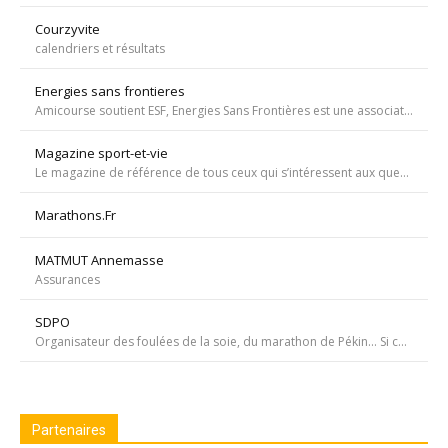
Courzyvite
calendriers et résultats
Energies sans frontieres
Amicourse soutient ESF, Energies Sans Frontières est une association ayant pour objet l'aide au développement des pays les plus pauvres en favorisant l'accès à l'eau et à l'électricité
Magazine sport-et-vie
Le magazine de référence de tous ceux qui s’intéressent aux questions d’entraînement, de nutrition, de dopage, de physiologie, de psychologie et de médecine du sport.
Marathons.Fr
MATMUT Annemasse
Assurances
SDPO
Organisateur des foulées de la soie, du marathon de Pékin... Si courir était notre seul but, nous passerions à côté de moments inoubliables ». Depuis 1996 SDPOrganisation, spécialiste de la course aventure à vocation sportive et culturelle
Partenaires