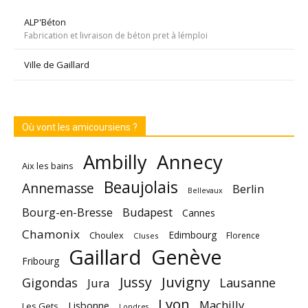
ALP'Béton
Fabrication et livraison de béton pret à lémploi
Ville de Gaillard
Où vont les amicoursiens ?
Annecy
Ambilly
Aix les bains
Beaujolais
Annemasse
Berlin
Bellevaux
Bourg-en-Bresse
Budapest
Cannes
Chamonix
Edimbourg
Choulex
Florence
Cluses
Gaillard
Genève
Fribourg
Juvigny
Jussy
Gigondas
Lausanne
Jura
Lyon
Machilly
Lisbonne
Les Gets
Londres