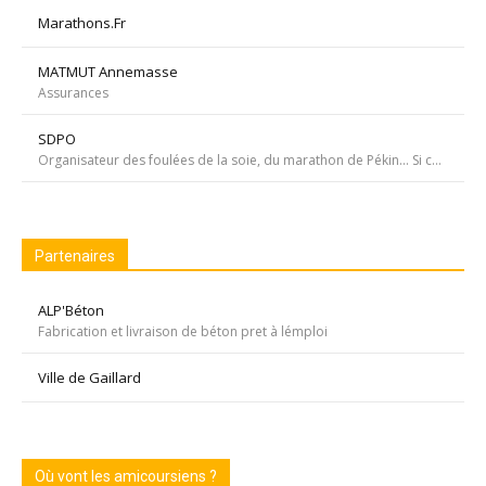
Marathons.Fr
MATMUT Annemasse
Assurances
SDPO
Organisateur des foulées de la soie, du marathon de Pékin... Si courir était notre seul but, nous passerions à côté de moments inoubliables ». Depuis 1996 SDPOrganisation, spécialiste de la course aventure à vocation sportive et culturelle
Partenaires
ALP'Béton
Fabrication et livraison de béton pret à lémploi
Ville de Gaillard
Où vont les amicoursiens ?