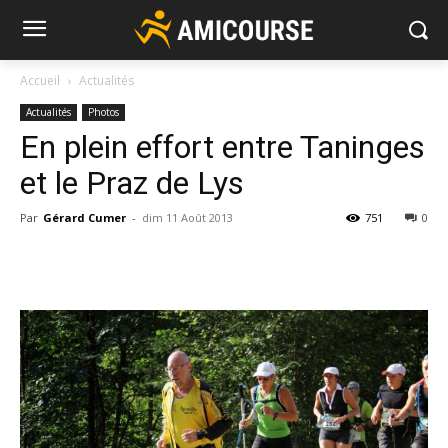
Accueil
Actualités
Actualités
Photos
En plein effort entre Taninges
et le Praz de Lys
Par
Gérard Cumer
-
dim 11 Août 2013
751
0