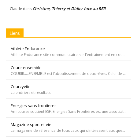
Christine, Thierry et Didier face au RER
Claude
dans
Liens
Athlete Endurance
Athlete Endurance site communautaire sur l'entrainement en course à pied
Courir ensemble
COURIR…..ENSEMBLE est l’aboutissement de deux rêves. Celui de Tiffany qui, malgré une tumeur à la jambe voulait participer à la course de l’Escalade et celui de Carole, animatrice bénévole de l’atelier de bricolage du service d’oncopédiatrie de l’Hôpital
Courzyvite
calendriers et résultats
Energies sans frontieres
Amicourse soutient ESF, Energies Sans Frontières est une association ayant pour objet l'aide au développement des pays les plus pauvres en favorisant l'accès à l'eau et à l'électricité
Magazine sport-et-vie
Le magazine de référence de tous ceux qui s’intéressent aux questions d’entraînement, de nutrition, de dopage, de physiologie, de psychologie et de médecine du sport.