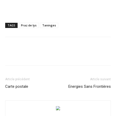
TAGS
Praz de lys
Taninges
Article précédent
Article suivant
Carte postale
Energies Sans Frontières