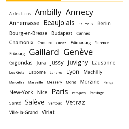
Annecy
Ambilly
Aix les bains
Beaujolais
Annemasse
Berlin
Bellevaux
Bourg-en-Bresse
Budapest
Cannes
Chamonix
Edimbourg
Choulex
Florence
Cluses
Gaillard
Genève
Fribourg
Juvigny
Jussy
Gigondas
Lausanne
Jura
Lyon
Machilly
Lisbonne
Les Gets
Londres
Morzine
Messery
Morat
Marseille
Nangy
Marcellaz
Paris
New-York
Nice
Presinge
Pers-Jussy
Salève
Vetraz
Sainté
Ventoux
Viriat
Ville-la-Grand