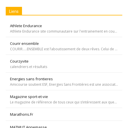
Liens
Athlete Endurance
Athlete Endurance site communautaire sur l'entrainement en course à pied
Courir ensemble
COURIR…..ENSEMBLE est l’aboutissement de deux rêves. Celui de Tiffany qui, malgré une tumeur à la jambe voulait participer à la course de l’Escalade et celui de Carole, animatrice bénévole de l’atelier de bricolage du service d’oncopédiatrie de l’Hôpital
Courzyvite
calendriers et résultats
Energies sans frontieres
Amicourse soutient ESF, Energies Sans Frontières est une association ayant pour objet l'aide au développement des pays les plus pauvres en favorisant l'accès à l'eau et à l'électricité
Magazine sport-et-vie
Le magazine de référence de tous ceux qui s’intéressent aux questions d’entraînement, de nutrition, de dopage, de physiologie, de psychologie et de médecine du sport.
Marathons.Fr
MATMUT Annemasse