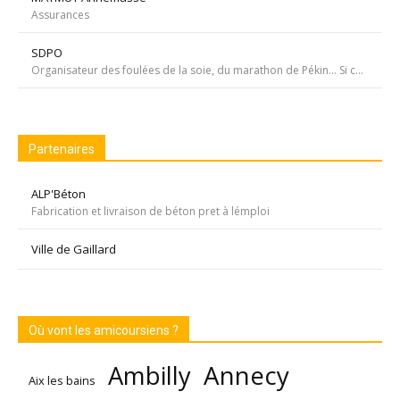
Assurances
SDPO
Organisateur des foulées de la soie, du marathon de Pékin... Si courir était notre seul but, nous passerions à côté de moments inoubliables ». Depuis 1996 SDPOrganisation, spécialiste de la course aventure à vocation sportive et culturelle
Partenaires
ALP'Béton
Fabrication et livraison de béton pret à lémploi
Ville de Gaillard
Où vont les amicoursiens ?
Annecy
Ambilly
Aix les bains