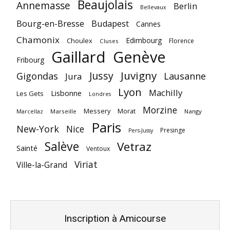
Beaujolais
Annemasse
Berlin
Bellevaux
Bourg-en-Bresse
Budapest
Cannes
Chamonix
Edimbourg
Choulex
Florence
Cluses
Gaillard
Genève
Fribourg
Juvigny
Jussy
Gigondas
Lausanne
Jura
Lyon
Machilly
Lisbonne
Les Gets
Londres
Morzine
Messery
Morat
Marseille
Nangy
Marcellaz
Paris
New-York
Nice
Presinge
Pers-Jussy
Salève
Vetraz
Sainté
Ventoux
Viriat
Ville-la-Grand
Inscription à Amicourse