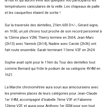
la nuit et qui auront évité aux quelques 900 participants les
températures caniculaires de la veille. Les chapeaux de paille
et les casquettes étaient de sortie !
Sur la traversée des dentelles, 21km 600 D+/-, Gérard signe,
en 1h50, un joli chrono tout proche de son record personnel à
la 12ème place V2M, Thierry termine en 2h04, Jean-Marc
(2h13) avec Yannick (2h14), Nadine avec Carole (2h36) ont
fait route ensemble. Sarah terminant 11ème V2F en 2h24.
Sophie avait opté pour le 11km du Tour des dentelles tout
comme Bernard qui frôle le podium de sa catégorie 4V4M en
1h21.
La Marche chronométrée aura souri aux amicoursiens avec
les premières places de leurs catégories pour Jean-Claude
1er V4M, accompagné d’Isabelle 7ème V3F et Fabienne
12ème V2F, et aussi pour Anthony 1er SEM pour son tout