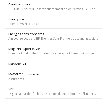
Courir ensemble
COURIR…..ENSEMBLE est l’aboutissement de deux rêves. Celui de Tiffany qui, malgré une tumeur à la jambe voulait participer à la course de l’Escalade et celui de Carole, animatrice bénévole de l’atelier de bricolage du service d’oncopédiatrie de l’Hôpital
Courzyvite
calendriers et résultats
Energies sans frontieres
Amicourse soutient ESF, Energies Sans Frontières est une association ayant pour objet l'aide au développement des pays les plus pauvres en favorisant l'accès à l'eau et à l'électricité
Magazine sport-et-vie
Le magazine de référence de tous ceux qui s’intéressent aux questions d’entraînement, de nutrition, de dopage, de physiologie, de psychologie et de médecine du sport.
Marathons.Fr
MATMUT Annemasse
Assurances
SDPO
Organisateur des foulées de la soie, du marathon de Pékin... Si courir était notre seul but, nous passerions à côté de moments inoubliables ». Depuis 1996 SDPOrganisation, spécialiste de la course aventure à vocation sportive et culturelle