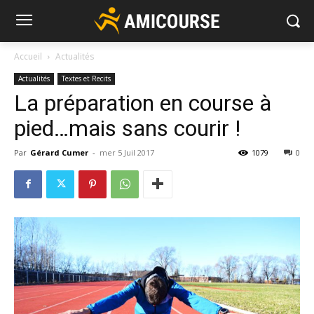
Accueil
Actualités
Actualités
Textes et Recits
La préparation en course à
pied…mais sans courir !
Par
Gérard Cumer
-
mer 5 Juil 2017
1079
0