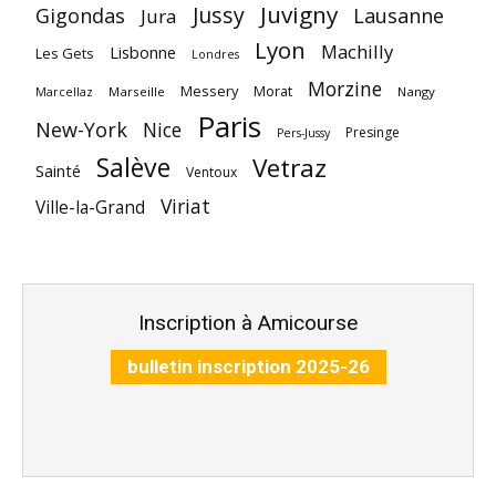
Juvigny
Jussy
Gigondas
Lausanne
Jura
Lyon
Machilly
Lisbonne
Les Gets
Londres
Morzine
Messery
Morat
Marseille
Nangy
Marcellaz
Paris
New-York
Nice
Presinge
Pers-Jussy
Salève
Vetraz
Sainté
Ventoux
Viriat
Ville-la-Grand
Inscription à Amicourse
bulletin inscription 2025-26