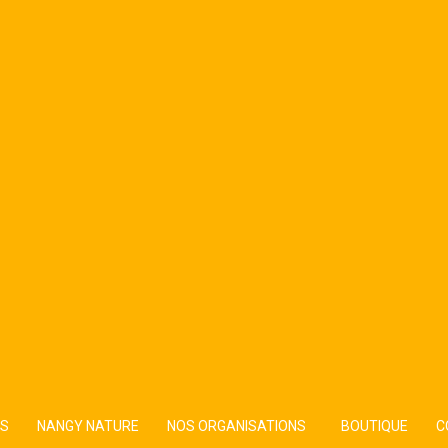
TS
NANGY NATURE
NOS ORGANISATIONS
BOUTIQUE
C