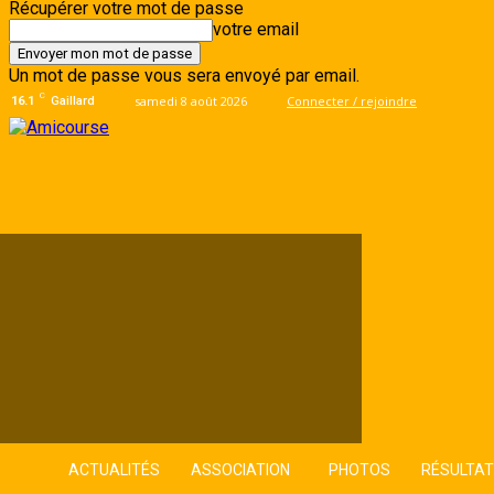
Récupérer votre mot de passe
votre email
Un mot de passe vous sera envoyé par email.
C
samedi 8 août 2026
Connecter / rejoindre
16.1
Gaillard
ACTUALITÉS
ASSOCIATION
PHOTOS
RÉSULTA